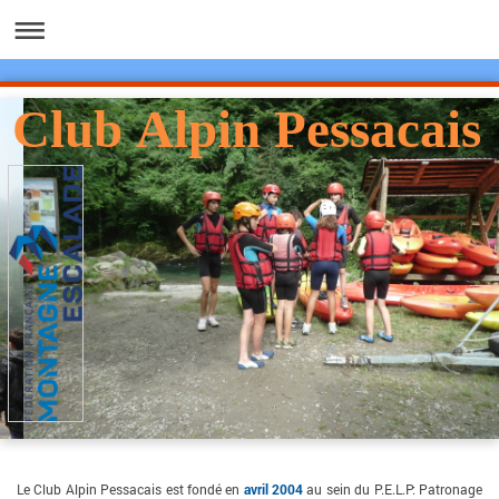
Club Alpin Pessacais
Le Club Alpin Pessacais est fondé en
avril 2004
au sein du P.E.L.P: Patronage